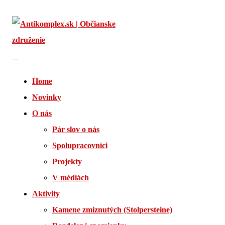
Skip
to
content
Home
Novinky
O nás
Pár slov o nás
Spolupracovníci
Projekty
V médiách
Aktivity
Kamene zmiznutých (Stolpersteine)